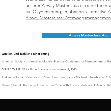
unserer Airway Masterclass ein strukturi
auf Oxygenierung, Intubation, alternative
Airway Masterclass: Atemwegsmanagement 
Airway Masterclass: Ate
Quellen und fachliche Einordnung
American Society of Anesthesiologists: Practice Guidelines for Management of the 
DGAI / AWMF: S1-Leitlinie Atemwegsmanagement, 2023.
Prekker ME et al.: Video versus Direct Laryngoscopy for Tracheal Intubation of Criti
Driver BE et al.: Bougie vs Endotracheal Tube With Stylet in Critically Ill Adults, J