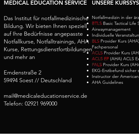
MEDICAL EDUCATION SERVICE
UNSERE KURSSY
Notfallmedizin in der ärz
Das Institut für notfallmedizinische
BTLS
Basic Tactical Life
Bildung. Wir bieten Ihnen speziell
Airwaymanagement
auf Ihre Bedürfnisse angepasste
Individuelle Veranstaltu
Notfallkurse, Notfalltrainings, AHA
BLS
Provider Kurs (AHA)
Fachpersonal
Kurse, Rettungsdienstfortbildungen
ACLS
Provider Kurs (AH
und mehr an
ACLS EP
(AHA) ACLS Ex
PALS
Provider Kurs (AHA
EKG-Erstbefund sicher s
Emdenstraße 2
Instructor der American
59494 Soest // Deutschland
AHA Guidelines
mail@medicaleducationservice.de
Telefon: 02921 969000