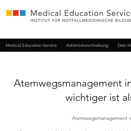
Medical Education Service
Anfahrtsbeschreibung
Dein N
Atemwegsmanagement im 
wichtiger ist a
Atemwegsmanagement wird