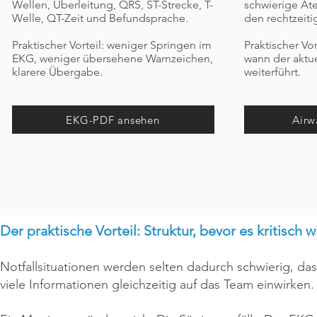
Wellen, Überleitung, QRS, ST-Strecke, T-
schwierige At
Welle, QT-Zeit und Befundsprache.
den rechtzeiti
Praktischer Vorteil: weniger Springen im
Praktischer Vor
EKG, weniger übersehene Warnzeichen,
wann der aktue
klarere Übergabe.
weiterführt.
EKG-PDF ansehen
Airw
Der praktische Vorteil: Struktur, bevor es kritisch w
Notfallsituationen werden selten dadurch schwierig, dass
viele Informationen gleichzeitig auf das Team einwirken.