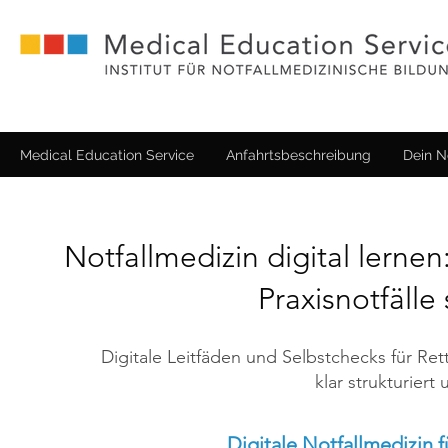
Medical Education Service
Anfahrtsbeschreibung
Dein N
​Notfallmedizin digital le
Praxisnotfälle 
Digitale Leitfäden und Selbstchecks für Rett
klar strukturiert
Digitale Notfallmedizin f