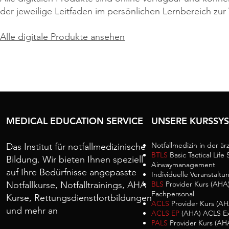
der jeweilige Leitfaden im persönlichen Lernbereich zur
Alle digitale Produkte ansehen
MEDICAL EDUCATION SERVICE
UNSERE KURSSY
Notfallmedizin in der ärz
Das Institut für notfallmedizinische
BTLS
Basic Tactical Life
Bildung. Wir bieten Ihnen speziell
Airwaymanagement
auf Ihre Bedürfnisse angepasste
Individuelle Veranstaltu
Notfallkurse, Notfalltrainings, AHA
BLS
Provider Kurs (AHA)
Fachpersonal
Kurse, Rettungsdienstfortbildungen
ACLS
Provider Kurs (AH
und mehr an
ACLS EP
(AHA) ACLS Ex
PALS
Provider Kurs (AHA