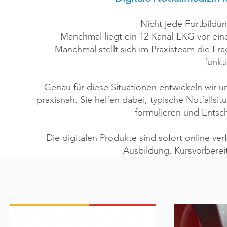
Nicht jede Fortbildu
Manchmal liegt ein 12-Kanal-EKG vor ei
Manchmal stellt sich im Praxisteam die Frag
funkt
Genau für diese Situationen entwickeln wir u
praxisnah. Sie helfen dabei, typische Notfallsit
formulieren und Entsc
Die digitalen Produkte sind sofort online ver
Ausbildung, Kursvorbere