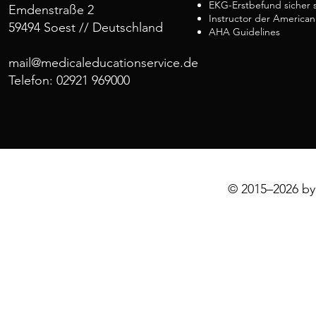
EKG-Erstbefund sicher s
Emdenstraße 2
Instructor der American
59494 Soest // Deutschland
AHA Guidelines
mail@medicaleducationservice.de
Telefon: 02921 969000
© 2015–2026 by