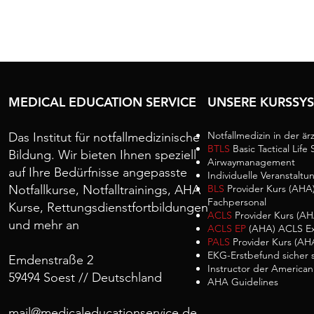
MEDICAL EDUCATION SERVICE
UNSERE KURSSY
Notfallmedizin in der ärz
Das Institut für notfallmedizinische
BTLS
Basic Tactical Life
Bildung. Wir bieten Ihnen speziell
Airwaymanagement
auf Ihre Bedürfnisse angepasste
Individuelle Veranstaltu
Notfallkurse, Notfalltrainings, AHA
BLS
Provider Kurs (AHA)
Fachpersonal
Kurse, Rettungsdienstfortbildungen
ACLS
Provider Kurs (AH
und mehr an
ACLS EP
(AHA) ACLS Ex
PALS
Provider Kurs (AHA
EKG-Erstbefund sicher s
Emdenstraße 2
Instructor der American
59494 Soest // Deutschland
AHA Guidelines
mail@medicaleducationservice.de