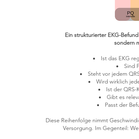
Ein strukturierter EKG-Befund
sondern m
Ist das EKG re
Sind 
Steht vor jedem QR
Wird wirklich je
Ist der QRS-
Gibt es rele
Passt der Befu
Diese Reihenfolge nimmt Geschwindig
Versorgung. Im Gegenteil: Wer s